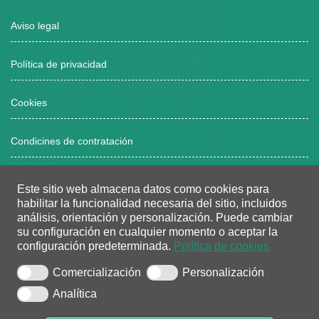
Aviso legal
Política de privacidad
Cookies
Condicines de contratación
Este sitio web almacena datos como cookies para
Horario atención al público
habilitar la funcionalidad necesaria del sitio, incluidos
análisis, orientación y personalización.
Puede cambiar
Lunes a viernes, de 8:00 a 15:00 horas
su configuración en cualquier momento o aceptar la
configuración predeterminada.
Política de cookies
Dos tardes/semana: de 16:00 a 18:30 horas
(bajo cita previa)
Comercialización
Personalización
Analítica