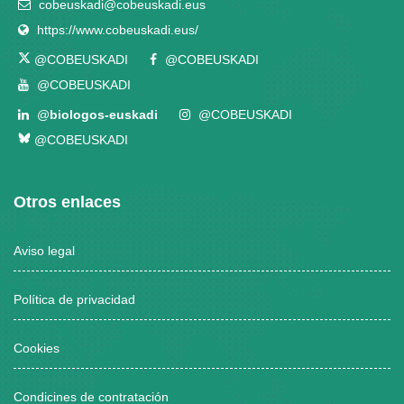
cobeuskadi@cobeuskadi.eus
https://www.cobeuskadi.eus/
@COBEUSKADI
@COBEUSKADI
@COBEUSKADI
@
biologos-euskadi
@COBEUSKADI
@COBEUSKADI
Otros enlaces
Aviso legal
Política de privacidad
Cookies
Condicines de contratación