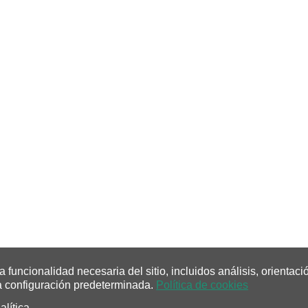
 funcionalidad necesaria del sitio, incluidos análisis, orientaci
a configuración predeterminada.
Política de cookies
alítica