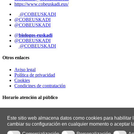
https://www.cobeuskadi.eus/
@COBEUSKADI
@COBEUSKADI
@COBEUSKADI
@
biologos-euskadi
@COBEUSKADI
@COBEUSKADI
Otros enlaces
Aviso legal
Política de privacidad
Cookies
Condicines de contratación
Horario atención al público
Lunes a viernes, de 8:00 a 15:00 horas
Este sitio web almacena datos como cookies para habilitar la
Dos tardes/semana: de 16:00 a 18:30 horas
(bajo cita previa)
cambiar su configuración en cualquier momento o aceptar l
0.1.0.26
Comercialización
Personalización
An