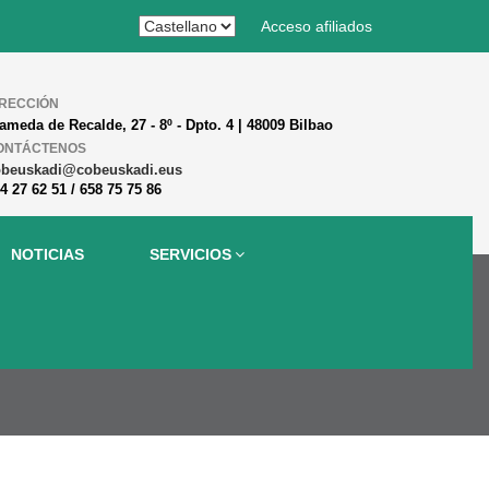
Acceso afiliados
IRECCIÓN
ameda de Recalde, 27 - 8º - Dpto. 4 | 48009 Bilbao
ONTÁCTENOS
obeuskadi@cobeuskadi.eus
4 27 62 51 / 658 75 75 86
NOTICIAS
SERVICIOS