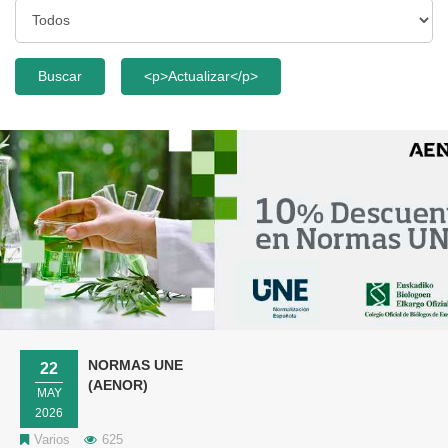
NORMAS UNE
22
(AENOR)
MAY
2026
Varios
625