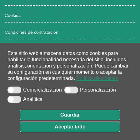
Cookies
Condicines de contratación
Este sitio web almacena datos como cookies para
Horario atención al público
habilitar la funcionalidad necesaria del sitio, incluidos
análisis, orientación y personalización.
Puede cambiar
Lunes a viernes, de 8:00 a 15:00 horas
su configuración en cualquier momento o aceptar la
configuración predeterminada.
Política de cookies
Dos tardes/semana: de 16:00 a 18:30 horas
(bajo cita previa)
Comercialización
Personalización
Analítica
Guardar
0.1.0.26
Aceptar todo
Ada Sistemas