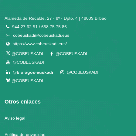
Alameda de Recalde, 27 - 8º - Dpto. 4 | 48009 Bilbao
944 27 62 51 / 658 75 75 86
cobeuskadi@cobeuskadi.eus
https://www.cobeuskadi.eus/
@COBEUSKADI
@COBEUSKADI
@COBEUSKADI
@
biologos-euskadi
@COBEUSKADI
@COBEUSKADI
Otros enlaces
Aviso legal
Política de privacidad