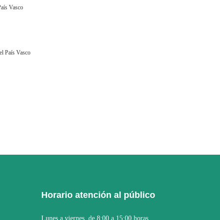
País Vasco
el País Vasco
Horario atención al público
Lunes a viernes, de 8:00 a 15:00 horas