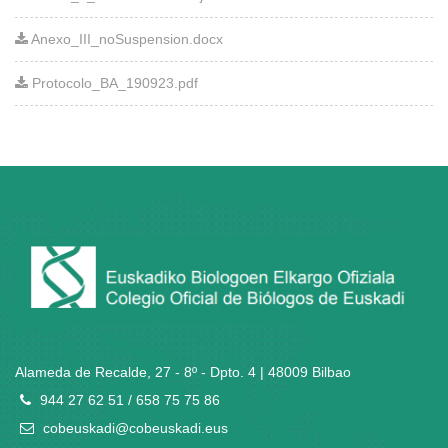
Anexo_III_noSuspension.docx
Protocolo_BA_190923.pdf
Alameda de Recalde, 27 - 8º - Dpto. 4 | 48009 Bilbao
944 27 62 51 / 658 75 75 86
cobeuskadi@cobeuskadi.eus