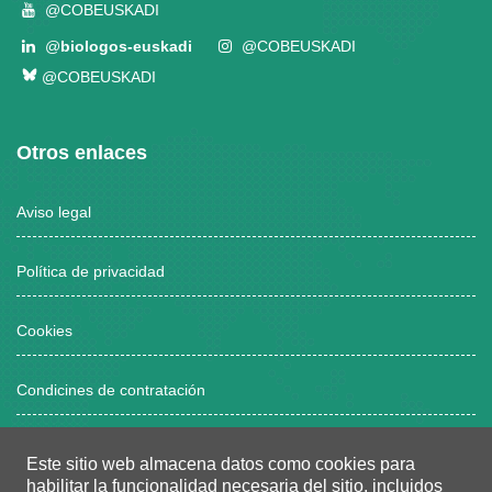
@COBEUSKADI
@
biologos-euskadi
@COBEUSKADI
@COBEUSKADI
Otros enlaces
Aviso legal
Política de privacidad
Cookies
Condicines de contratación
Este sitio web almacena datos como cookies para
Horario atención al público
habilitar la funcionalidad necesaria del sitio, incluidos