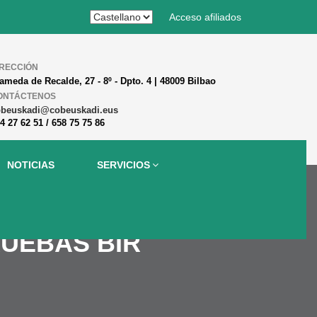
Acceso afiliados
IRECCIÓN
ameda de Recalde, 27 - 8º - Dpto. 4 | 48009 Bilbao
ONTÁCTENOS
obeuskadi@cobeuskadi.eus
4 27 62 51 / 658 75 75 86
NOTICIAS
SERVICIOS
RUEBAS BIR