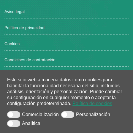
Aviso legal
Política de privacidad
Cookies
Condicines de contratación
Este sitio web almacena datos como cookies para
Horario atención al público
habilitar la funcionalidad necesaria del sitio, incluidos
análisis, orientación y personalización.
Puede cambiar
Lunes a viernes, de 8:00 a 15:00 horas
su configuración en cualquier momento o aceptar la
configuración predeterminada.
Política de cookies
Dos tardes/semana: de 16:00 a 18:30 horas
(bajo cita previa)
Comercialización
Personalización
Analítica