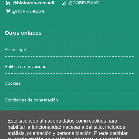
@
biologos-euskadi
@COBEUSKADI
@COBEUSKADI
Otros enlaces
Aviso legal
Política de privacidad
Cookies
Condicines de contratación
Este sitio web almacena datos como cookies para
Horario atención al público
habilitar la funcionalidad necesaria del sitio, incluidos
análisis, orientación y personalización.
Puede cambiar
Lunes a viernes, de 8:00 a 15:00 horas