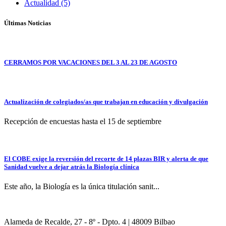
Actualidad (5)
Últimas Noticias
CERRAMOS POR VACACIONES DEL 3 AL 23 DE AGOSTO
Actualización de colegiados/as que trabajan en educación y divulgación
Recepción de encuestas hasta el 15 de septiembre
El COBE exige la reversión del recorte de 14 plazas BIR y alerta de que
Sanidad vuelve a dejar atrás la Biología clínica
Este año, la Biología es la única titulación sanit...
Alameda de Recalde, 27 - 8º - Dpto. 4 | 48009 Bilbao