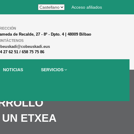
Acceso afiliados
IRECCIÓN
ameda de Recalde, 27 - 8º - Dpto. 4 | 48009 Bilbao
ONTÁCTENOS
obeuskadi@cobeuskadi.eus
4 27 62 51 / 658 75 75 86
NOTICIAS
SERVICIOS
ARROLLO
 UN ETXEA