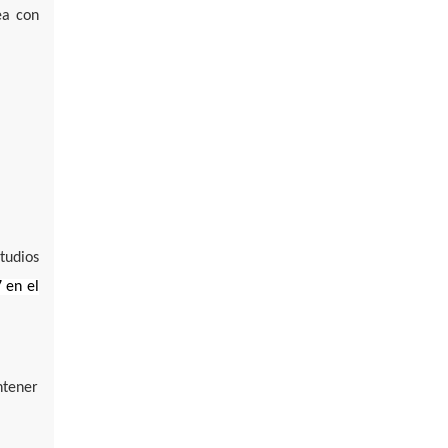
ea con
tudios
7 en el
ntener