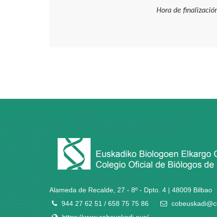
Hora de finalizació
Alameda de Recalde, 27 - 8º - Dpto. 4 | 48009 Bilbao
944 27 62 51 / 658 75 75 86
cobeuskadi@c
https://www.cobeuskadi.eus/