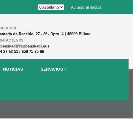
Acceso afiliados
IRECCIÓN
ameda de Recalde, 27 - 8º - Dpto. 4 | 48009 Bilbao
ONTÁCTENOS
obeuskadi@cobeuskadi.eus
4 27 62 51 / 658 75 75 86
NOTICIAS
SERVICIOS