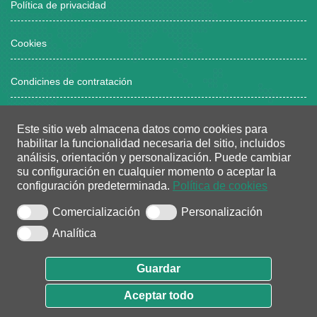
Política de privacidad
Cookies
Condicines de contratación
Este sitio web almacena datos como cookies para
Horario atención al público
habilitar la funcionalidad necesaria del sitio, incluidos
análisis, orientación y personalización.
Puede cambiar
Lunes a viernes, de 8:00 a 15:00 horas
su configuración en cualquier momento o aceptar la
configuración predeterminada.
Política de cookies
Dos tardes/semana: de 16:00 a 18:30 horas
(bajo cita previa)
Comercialización
Personalización
Analítica
Guardar
0.1.0.26
Aceptar todo
Ada Sistemas