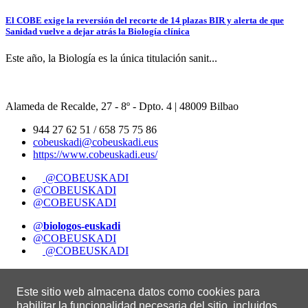
El COBE exige la reversión del recorte de 14 plazas BIR y alerta de que
Sanidad vuelve a dejar atrás la Biología clínica
Este año, la Biología es la única titulación sanit...
Alameda de Recalde, 27 - 8º - Dpto. 4 | 48009 Bilbao
944 27 62 51 / 658 75 75 86
cobeuskadi@cobeuskadi.eus
https://www.cobeuskadi.eus/
@COBEUSKADI
@COBEUSKADI
@COBEUSKADI
@
biologos-euskadi
@COBEUSKADI
@COBEUSKADI
Otros enlaces
Este sitio web almacena datos como cookies para
Aviso legal
habilitar la funcionalidad necesaria del sitio, incluidos