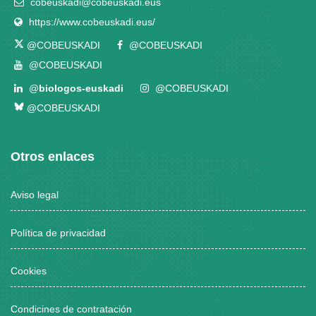
cobeuskadi@cobeuskadi.eus
https://www.cobeuskadi.eus/
@COBEUSKADI
@COBEUSKADI
@COBEUSKADI
@
biologos-euskadi
@COBEUSKADI
@COBEUSKADI
Otros enlaces
Aviso legal
Política de privacidad
Cookies
Condicines de contratación